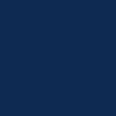
PHONE
+357 25 208 531
(working hours)
EMAIL
info@gmi.com.cy
WORKING HOURS
Mon - Fri: 08:00 - 16:30
ADDRESS
1, Nikis Avenue, 4108, Agios Athanasios,
Limassol, Cyprus