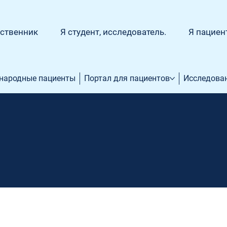
дственник
Я студент, исследователь.
Я пациен
народные пациенты
Портал для пациентов
Исследова