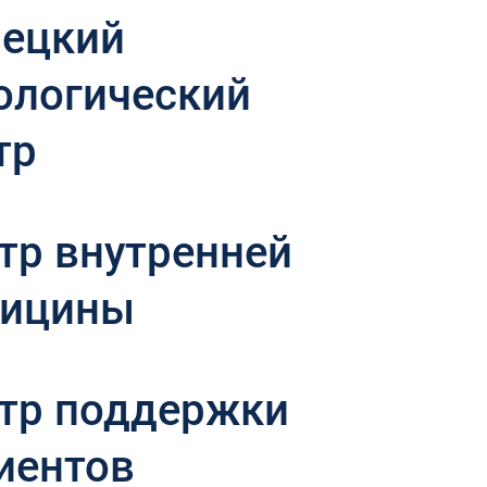
ецкий
ологический
тр
тр внутренней
ицины
тр поддержки
иентов