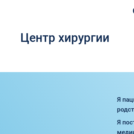
Центр хирургии
Я пац
родс
Я по
медиц