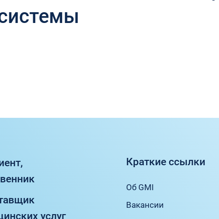
системы
Краткие ссылки
иент,
твенник
Об GMI
ставщик
Вакансии
инских услуг