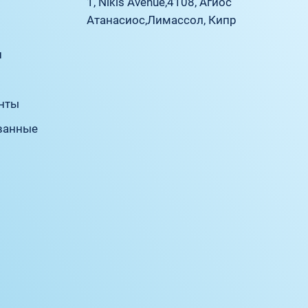
1, Nikis Avenue,
4108, Агиос
Атанасиос,
Лимассол, Кипр
л
нты
ванные