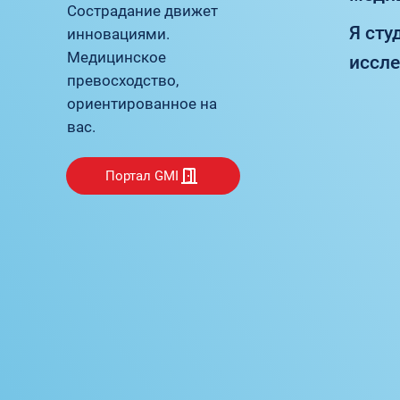
Сострадание движет
Я сту
инновациями.
Медицинское
иссл
превосходство,
ориентированное на
вас.
Портал GMI