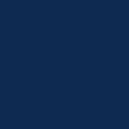
PHONE
+357 25 208 531
(working hours)
EMAIL
info@gmi.com.cy
WORKING HOURS
Mon - Fri: 08:00 - 16:30
ADDRESS
1, Nikis Avenue, 4108, Agios Athanasios,
Limassol, Cyprus