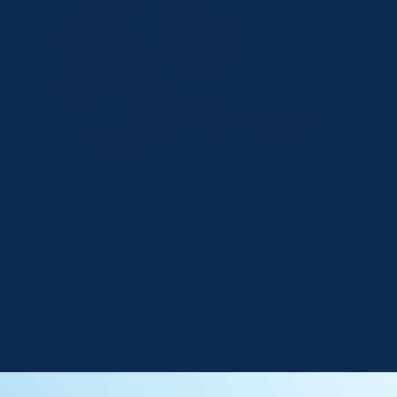
WORKING HOURS
Mon - Fri: 08:00 - 16:30
ADDRESS
1, Nikis Avenue, 4108, Agios Athanasios,
Limassol, Cyprus