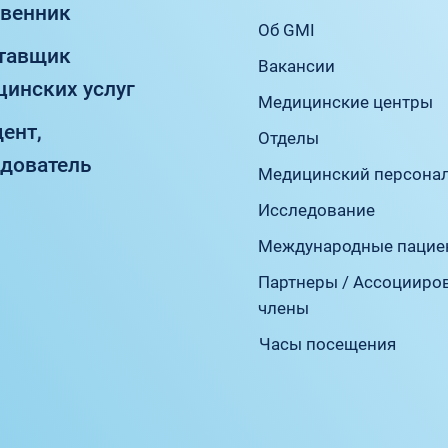
твенник
Об GMI
ставщик
Вакансии
инских услуг
Медицинские центры
дент,
Отделы
едователь
Медицинский персона
Исследование
Международные пацие
Партнеры / Ассоцииро
члены
Часы посещения