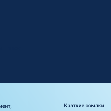
s, Limassol,
Краткие ссылки
иент,