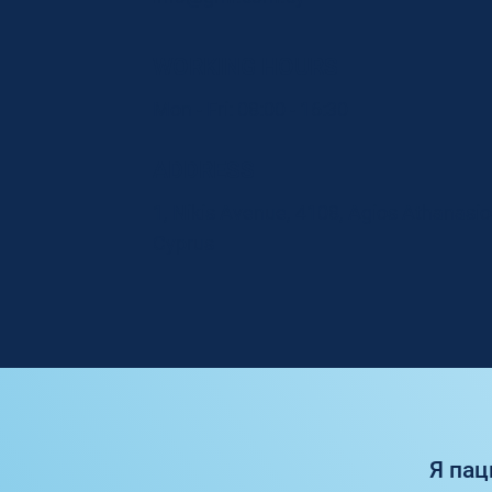
WORKING HOURS
Mon - Fri: 08:00 - 16:30
ADDRESS
1, Nikis Avenue, 4108, Agios Athanasio
Cyprus
Я пац