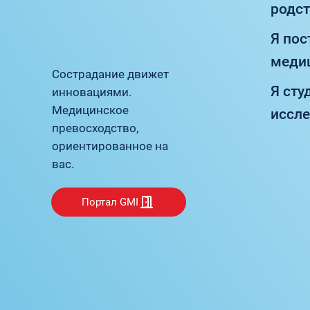
родс
Я по
медиц
Сострадание движет
Я сту
инновациями.
Медицинское
иссл
превосходство,
ориентированное на
вас.
Портал GMI