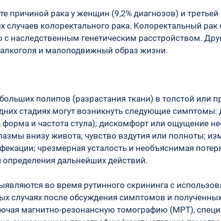
е причиной рака у женщин (9,2% диагнозов) и третьей п
х случаев колоректального рака. Колоректальный рак
о с наследственным генетическим расстройством. Дру
е алкоголя и малоподвижный образ жизни.
больших полипов (разрастания ткани) в толстой или п
них стадиях могут возникнуть следующие симптомы: ди
 форма и частота стула); дискомфорт или ощущение н
пазмы внизу живота; чувство вздутия или полноты; из
дефекации; чрезмерная усталость и необъяснимая потер
я определения дальнейших действий.
являются во время рутинного скрининга с использова
ых случаях после обсуждения симптомов и полученны
ючая магнитно-резонансную томографию (МРТ), специ