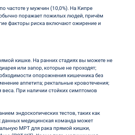
о частоте у мужчин (10,0%). На Кипре 
 обычно поражает пожилых людей, причём 
гие факторы риска включают ожирение и 
рямой кишке. На ранних стадиях вы можете не 
арея или запор, которые не проходят; 
еобходимости опорожнения кишечника без 
менение аппетита; ректальные кровотечения; 
я веса. При наличии стойких симптомов 
нием эндоскопических тестов, таких как 
х данных медицинская команда может 
альную МРТ для рака прямой кишки, 