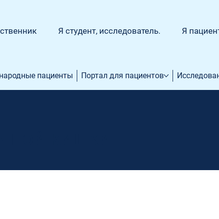
дственник
Я студент, исследователь.
Я пациен
народные пациенты
Портал для пациентов
Исследова
очной кишки