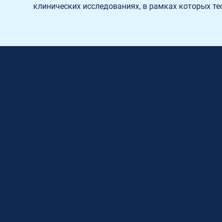
клинических исследованиях, в рамках которых т
Conta
PHONE
+357 25 208 531
(working hours)
EMAIL
info@gmi.com.cy