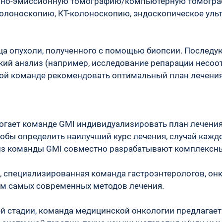
но-эмиссионную томографию/компьютерную томографи
лоноскопию, КТ-колоноскопию, эндоскопическое ульт
ца опухоли, полученного с помощью биопсии. Последу
ий анализ (например, исследование репарации несоо
ой команде рекомендовать оптимальный план лечения 
гает команде GMI индивидуализировать план лечения 
обы определить наилучший курс лечения, случай каждо
из команды GMI совместно разрабатывают комплексны
м, специализированная команда гастроэнтерологов, он
ем самых современных методов лечения.
дней стадии, команда медицинской онкологии предлагае