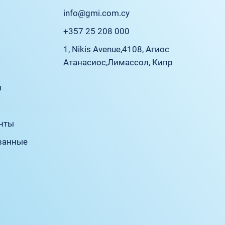
info@gmi.com.cy
+357 25 208 000
1, Nikis Avenue,
4108, Агиос
Атанасиос,
Лимассол, Кипр
л
нты
ванные