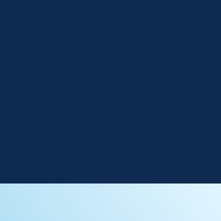
Mon - Fri: 08:00 - 16:30
ADDRESS
1, Nikis Avenue, 4108, Agios Athanasios,
Limassol, Cyprus