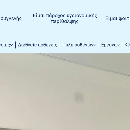
Είμαι πάροχος υγειονομικής
, συγγενής
Είμαι φοιτ
περίθαλψης
εσίες
Διεθνείς ασθενείς
Πύλη ασθενών
Έρευνα
Κέ