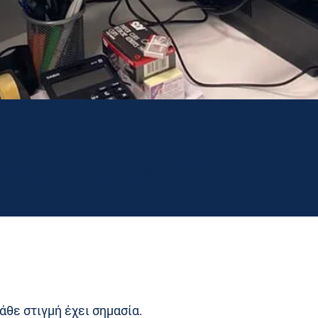
εραπείας (ΜΕΘ)
θε στιγμή έχει σημασία.