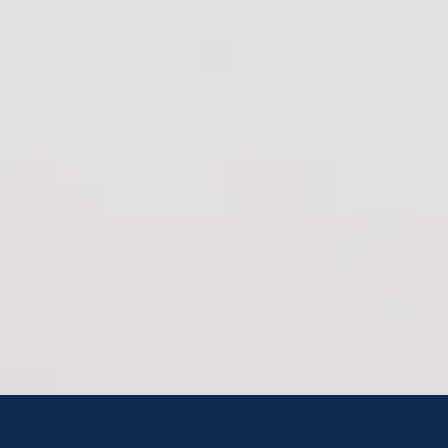
Είμαι ασθενής,