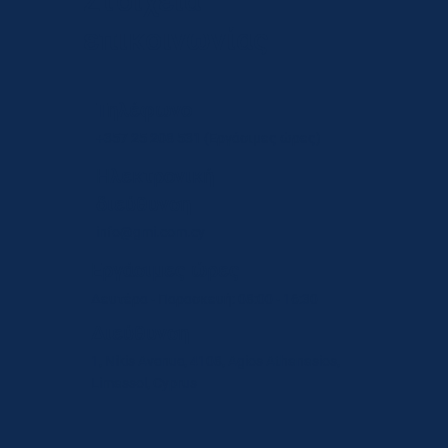
Στοιχεία
επικοινωνίας
Τηλέφωνο
+357 25 208 531
(Εργάσιμες ώρες)
Ηλεκτρονική
διεύθυνση
info@gmi.com.cy
Εργάσιμες ώρες
Δευτέρα - Παρασκευή: 08:00 - 16:30
Διεύθυνση
1, Nikis Avenue, 4108, Agios Athanasios,
Limassol, Cyprus