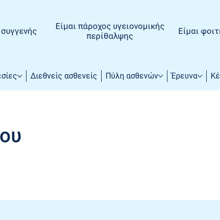
Είμαι πάροχος υγειονομικής
, συγγενής
Είμαι φοιτ
περίθαλψης
εσίες
Διεθνείς ασθενείς
Πύλη ασθενών
Έρευνα
Κέ
ου