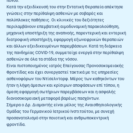
πόνου.
Κατά την εξειδίκευσή του στην Εντατική Θεραπεία απέκτησε
γνώσεις στην περίθαλψη ασθενών με σοβαρές και
πολύπλοκες παθήσεις. Οι κλινικές του δεξιότητες
περιλαμβάνουν επεμβατική αιμοδυναμική παρακολούθηση,
μηχανική υποστήριξη της αναπνοής, παρεντερική και εντερική
διατροφική υποστήριξη, εφαρμογή εξωνεφρικών θεραπειών
και άλλων εξειδικευμένων παρεμβάσεων. Κατά τη διάρκεια
της πανδημίας COVID-19, συμμετείχε ενεργά στην περίθαλψη
ασθενών σε όλα τα στάδια της νόσου.
Είναι πιστοποιημένος ιατρός Επείγουσας Προνοσοκομειακής
Φροντίδας και έχει συνεργαστεί τακτικά με τις υπηρεσίες
ασθενοφόρων του Ντίσελντορφ. Μέρος των καθηκόντων του
ήταν η λήψη άμεσων και κρίσιμων αποφάσεων επί τόπου, η
άμεση εφαρμογή σωτήριων παρεμβάσεων και η ασφαλής
διανοσοκομειακή μεταφορά βαρέως πασχόντων.
Σήμερα ο Δρ. Διαμαντής είναι μέλος της Αναισθησιολογικής
Ομάδας του Γερμανικού Ιατρικού Ινστιτούτου, με συνεχή
προσανατολισμό στην ποιοτική και ανθρωποκεντρική
φροντίδα.